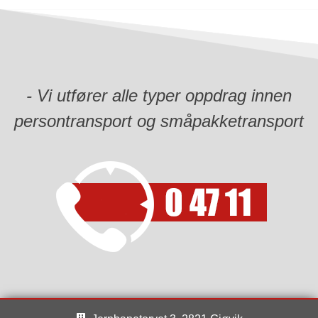
Ledig
medlemsavtale
med
aksjonær
fordel
- Vi utfører alle typer oppdrag innen
persontransport og småpakketransport